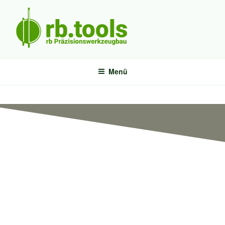
RB TOOLS
rb Präzisionswerkzeugbau GmbH & Co KG
Menü